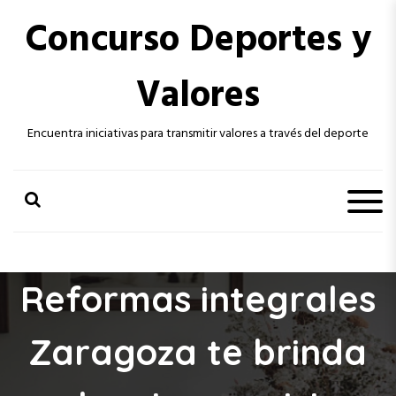
S
Concurso Deportes y
k
i
p
Valores
t
o
c
Encuentra iniciativas para transmitir valores a través del deporte
o
n
t
e
n
t
Reformas integrales
Zaragoza te brinda