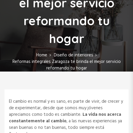
el mejor servicio
reformando tu
hogar
Home
Diseño de interiores
Reformas integrales Zaragoza te brinda el mejor servicio
reformando tu hogar
El cambio es normal y es sano, es parte de vivir, de crecer y
de experimentar, desde que somos muy jóvenes
apreciamos como todo es cambiante.
La vida nos acerca
constantemente al cambio
, a las nuevas experiencias ya
sean buenas o no tan buenas, todo siempre está