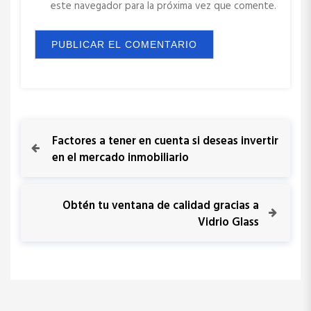
este navegador para la próxima vez que comente.
N
P
Factores a tener en cuenta si deseas invertir
r
en el mercado inmobiliario
a
e
v
v
i
N
Obtén tu ventana de calidad gracias a
o
e
Vidrio Glass
e
u
x
s
t
g
P
P
o
o
a
s
s
t
t