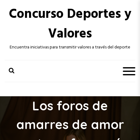
S
Concurso Deportes y
k
i
p
Valores
t
o
c
Encuentra iniciativas para transmitir valores a través del deporte
o
n
t
e
n
t
Los foros de
amarres de amor