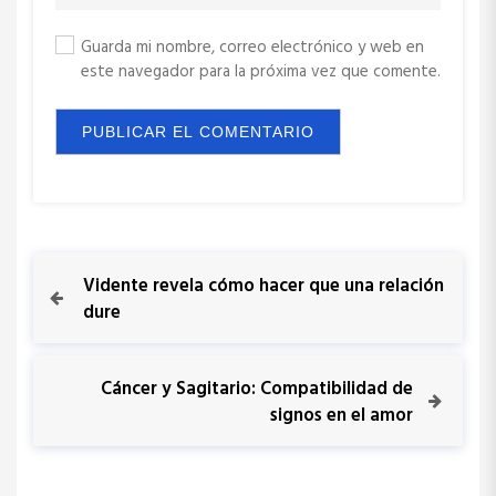
Guarda mi nombre, correo electrónico y web en
este navegador para la próxima vez que comente.
N
P
Vidente revela cómo hacer que una relación
r
dure
a
e
v
v
i
N
Cáncer y Sagitario: Compatibilidad de
o
e
signos en el amor
e
u
x
s
t
g
P
P