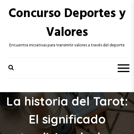
S
Concurso Deportes y
k
i
p
Valores
t
o
c
Encuentra iniciativas para transmitir valores a través del deporte
o
n
t
e
n
t
La historia del Tarot:
El significado