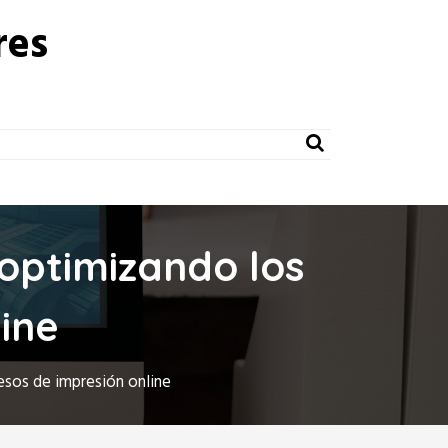
res
 optimizando los
ine
esos de impresión online