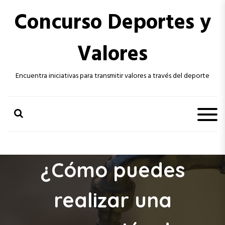
S
Concurso Deportes y
k
i
p
Valores
t
o
c
Encuentra iniciativas para transmitir valores a través del deporte
o
n
t
e
n
t
¿Cómo puedes
realizar una