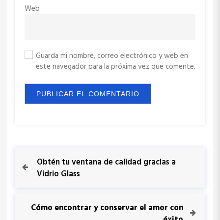
Web
Guarda mi nombre, correo electrónico y web en
este navegador para la próxima vez que comente.
N
P
Obtén tu ventana de calidad gracias a
r
Vidrio Glass
a
e
v
v
i
N
Cómo encontrar y conservar el amor con
o
e
éxito