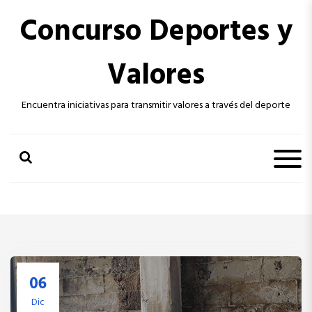
S
Concurso Deportes y
k
i
p
Valores
t
o
c
Encuentra iniciativas para transmitir valores a través del deporte
o
n
t
e
n
t
06
Dic